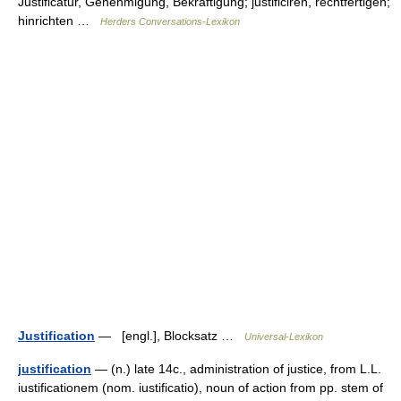
Justificatur, Genehmigung, Bekräftigung; justificiren, rechtfertigen;
hinrichten …
Herders Conversations-Lexikon
Justification
— [engl.], Blocksatz …
Universal-Lexikon
justification
— (n.) late 14c., administration of justice, from L.L.
iustificationem (nom. iustificatio), noun of action from pp. stem of