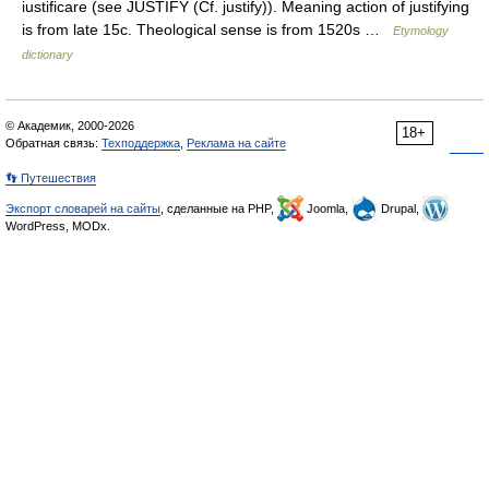
iustificare (see JUSTIFY (Cf. justify)). Meaning action of justifying
is from late 15c. Theological sense is from 1520s …
Etymology
dictionary
© Академик, 2000-2026
18+
Обратная связь:
Техподдержка
,
Реклама на сайте
👣 Путешествия
Экспорт словарей на сайты
, сделанные на PHP,
Joomla,
Drupal,
WordPress, MODx.