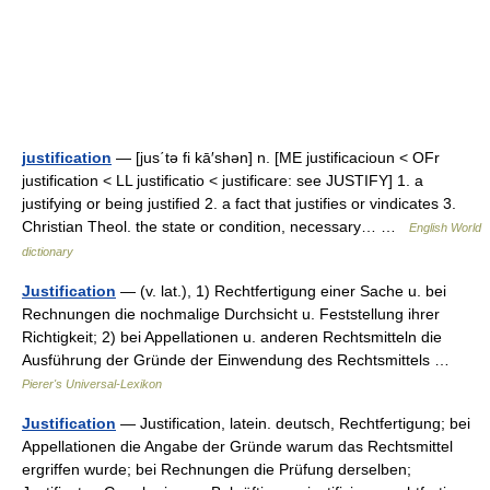
justification
— [jus΄tə fi kā′shən] n. [ME justificacioun < OFr
justification < LL justificatio < justificare: see JUSTIFY] 1. a
justifying or being justified 2. a fact that justifies or vindicates 3.
Christian Theol. the state or condition, necessary… …
English World
dictionary
Justification
— (v. lat.), 1) Rechtfertigung einer Sache u. bei
Rechnungen die nochmalige Durchsicht u. Feststellung ihrer
Richtigkeit; 2) bei Appellationen u. anderen Rechtsmitteln die
Ausführung der Gründe der Einwendung des Rechtsmittels …
Pierer's Universal-Lexikon
Justification
— Justification, latein. deutsch, Rechtfertigung; bei
Appellationen die Angabe der Gründe warum das Rechtsmittel
ergriffen wurde; bei Rechnungen die Prüfung derselben;