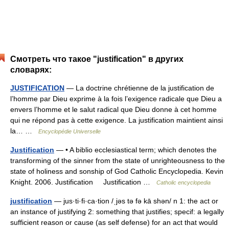
Смотреть что такое "justification" в других
словарях:
JUSTIFICATION
— La doctrine chrétienne de la justification de
l’homme par Dieu exprime à la fois l’exigence radicale que Dieu a
envers l’homme et le salut radical que Dieu donne à cet homme
qui ne répond pas à cette exigence. La justification maintient ainsi
la… …
Encyclopédie Universelle
Justification
— • A biblio ecclesiastical term; which denotes the
transforming of the sinner from the state of unrighteousness to the
state of holiness and sonship of God Catholic Encyclopedia. Kevin
Knight. 2006. Justification Justification …
Catholic encyclopedia
justification
— jus·ti·fi·ca·tion /ˌjəs tə fə kā shən/ n 1: the act or
an instance of justifying 2: something that justifies; specif: a legally
sufficient reason or cause (as self defense) for an act that would