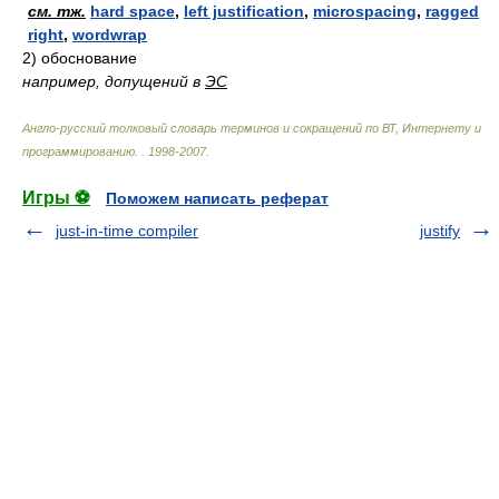
см. тж.
hard space
,
left justification
,
microspacing
,
ragged
right
,
wordwrap
2)
обоснование
например, допущений в
ЭС
Англо-русский толковый словарь терминов и сокращений по ВТ, Интернету и
программированию.
.
1998-2007
.
Игры ⚽
Поможем написать реферат
just-in-time compiler
justify