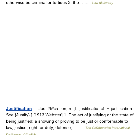
otherwise be criminal or tortious 3: the… …
Law dictionary
Justification
— Jus ti*fi*ca tion, n. [L. justificatio: cf. F. justification.
See {Justify}.] [1913 Webster] 1. The act of justifying or the state of
being justified; a showing or proving to be just or conformable to
law, justice, right, or duty; defense;… …
The Collaborative International
Dictionary of English